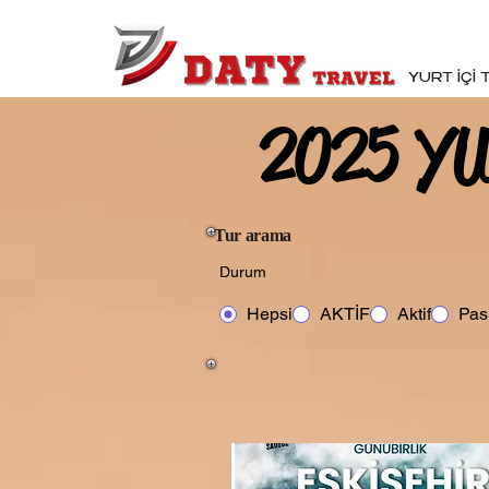
YURT İÇİ
2025 Y
2025 Y
Tur arama
Durum
Hepsi
AKTİF
Aktif
Pasi