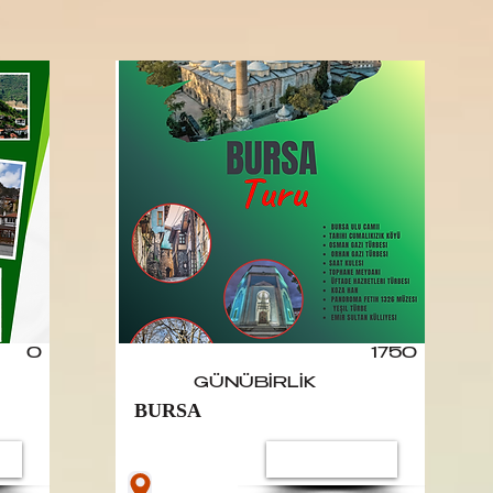
0
1750
GÜNÜBİRLİK
BURSA
le
Turu İncele