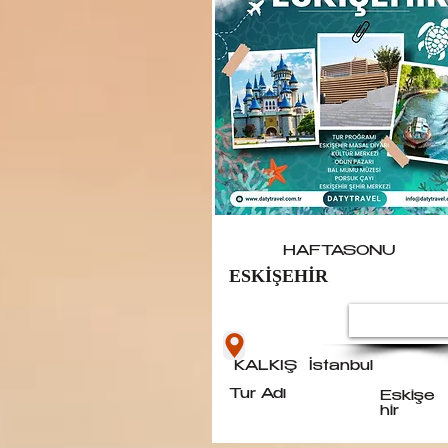
HAFTASONU
ESKİŞEHİR
Turu İnce
KALKIŞ
İstanbul
Tur Adı
Eskişe
hir