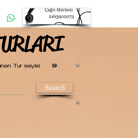
.
TURLARI
TURLARI
nan Tur sayısı
9
Search