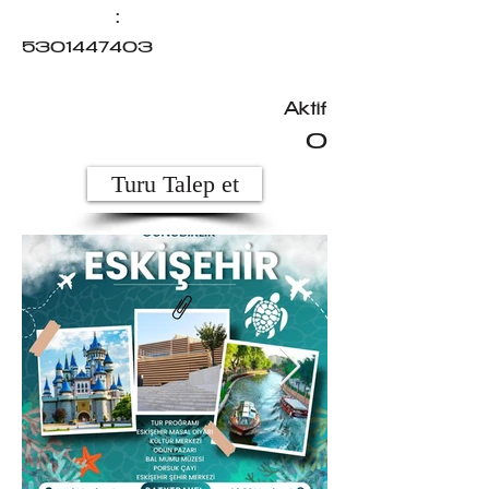
:
5301447403
Aktif
0
Turu Talep et