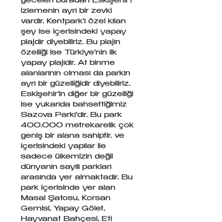
geceleri buradan Eskişehir'i 
izlemenin ayrı bir zevki 
vardır. Kentpark'ı özel kılan 
şey ise içerisindeki yapay 
plajdır diyebiliriz. Bu plajın 
özelliği ise Türkiye'nin ilk 
yapay plajıdır. At binme 
alanlarının olması da parkın 
ayrı bir güzelliğidir diyebiliriz. 
Eskişehir'in diğer bir güzelliği 
ise yukarıda bahsettiğimiz 
Sazova Parkı'dır. Bu park 
400.000 metrekarelik çok 
geniş bir alana sahiptir. ve 
içerisindeki yapılar ile 
sadece ülkemizin değil 
dünyanın sayılı parkları 
arasında yer almaktadır. Bu 
park içerisinde yer alan 
Masal Şatosu, Korsan 
Gemisi, Yapay Gölet, 
Hayvanat Bahçesi, Eti 