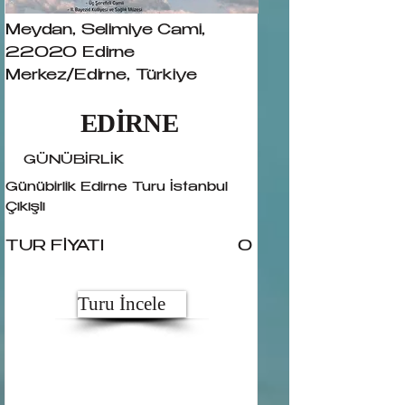
Meydan, Selimiye Cami,
22020 Edirne
Merkez/Edirne, Türkiye
EDİRNE
GÜNÜBİRLİK
Günübirlik Edirne Turu İstanbul
Çıkışlı
TUR FİYATI
0
Turu İncele