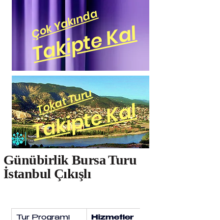
Çok Yakında
Takipte Kal
Tokat Turu
Takipte Kal
Günübirlik Bursa Turu
İstanbul Çıkışlı
Tur Programı
Hizmetler
Fiyat Tablosu