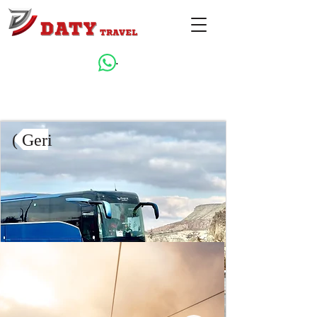
.
( Geri