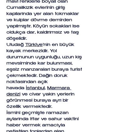
mavi renklerle boyalı olan 
Cumalıkızık evlerinin giriş 
kapılarında yer alan tokmaklar 
ve kulplar dövme demirden 
yapılmıştır. Köyün sokakları ise 
oldukça dar, kaldırımsız ve taş 
döşelidir.
Uludağ 
Türkiye
'nin en büyük 
kayak merkezidir. Yol 
durumunun uygunluğu, uzun kış 
mevsiminde kar bulunması, 
eşsiz manzaraları buraya turist 
çekmektedir. Dağın doruk 
noktasından açık 
havada 
İstanbul
, 
Marmara 
denizi
 ve civar yakın yerlerin 
görünmesi buraya ayrı bir 
özellik vermektedir. 
İsmini geçmişte ramazan 
aylarında iftar ve sahur vaktini 
haber vermek amacıyla 
patlatılan toplardan alan 