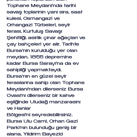
Tophane Meydanı'nda tarihi 
savaş toplarının yanı sıra, saat 
kulesi, Osmangazi ve 
Orhangazi Türbeleri, seyir 
terası, Kurtuluş Savaşı 
Şehitliği, asırlık çınar ağaçları ve 
çay bahçeleri yer alır. Tarihte 
Bursa'nın kurulduğu yer olan 
meydan, 1855 depremine 
kadar Bursa Sarayı'na da ev 
sahipliği yapmaktaydı. 
Bursa'nın en güzel seyir 
teraslarına sahip olan Tophane 
Meydanı'ndan dilerseniz Bursa 
Ovası'nı dilerseniz bir kahve 
eşliğinde Uludağ manzarasını 
ve Hanlar 
Bölgesi'ni seyredebilirsiniz.
Bursa Ulu Cami, Orhan Gazi 
Parkı'nın bulunduğu geniş bir 
alana, Yıldırım Bayezid 