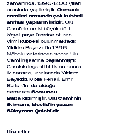
zamanında, 1396-1400 yılları 
arasında yapılmıştır. 
Osmanlı 
camileri arasında çok kubbeli 
anıtsal yapıların ilkidir.
 Ulu 
Cami’nin on iki büyük dört 
köşeli paye üzerine oturan 
yirmi kubbesi bulunmaktadır. 
Yıldırım Bayezid’in 1396 
Niğbolu zaferinden sonra Ulu 
Cami inşaatına başlanmıştır. 
Caminin inşaatı bittikten sonra 
ilk namazı,  aralarında Yıldırım 
Bayezid, Molla Fenari, Emir 
Sultan’ın  da olduğu 
cemaate 
Somuncu 
Baba
 kıldırmıştır. 
Ulu Cami’nin 
ilk imamı, Mevlid’in yazarı 
Süleyman Çelebi'dir.
Hizmetler