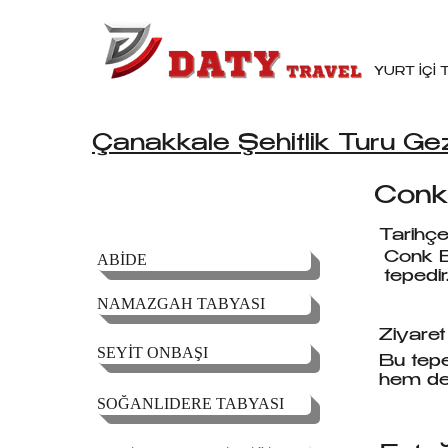
YURT İÇİ
Çanakkale Şehitlik Turu Gez
Conk 
Tarihçe
Conk B
ABİDE
tepedir
NAMAZGAH TABYASI
Ziyaret 
SEYİT ONBAŞI
Bu tepe
hem de 
SOĞANLIDERE TABYASI