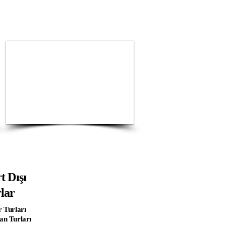
t Dışı
lar
r Turları
an Turları