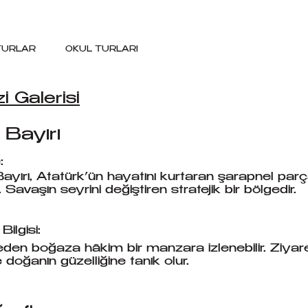
 TURLAR
OKUL TURLARI
i Galerisi
Bayırı
:
ayırı, Atatürk’ün hayatını kurtaran şarapnel parç
. Savaşın seyrini değiştiren stratejik bir bölgedir.
Bilgisi:
den boğaza hâkim bir manzara izlenebilir. Ziyaret
doğanın güzelliğine tanık olur.