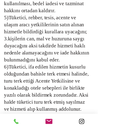
kullanılması, bedel iadesi ve tazminat
hakkını ortadan kaldırır.
5)Tüketici, rehber, tesis, acente ve
ulaşım aracı yetkililerinin satın alınan
hizmetle bildirdiği kurallara uyacağını;
3.kişilerin can, mal ve huzuruna saygı
duyacağını aksi takdirde hizmeti haklı
nedenle alamayacağını ve iade hakkının
bulunmadığını kabul eder.
6)Tüketici, ifa edilen hizmetin kusurlu
olduğundan bahisle terk etmesi halinde,
turu terk ettiği Acente Yetkilisine ve
konakladığı otele sebepleri ile birlikte
yazılı olarak bildirmek zorundadır. Aksi
halde tüketici turu terk etmiş sayılmaz
ve hizmeti alıp kullanmış addolunur.
7)Tüketicinin şikayetçi olduğu
hususları hizmetin ifası sırasında yazılı
olarak Acente ‘ye bildirmesi iyi niyetli