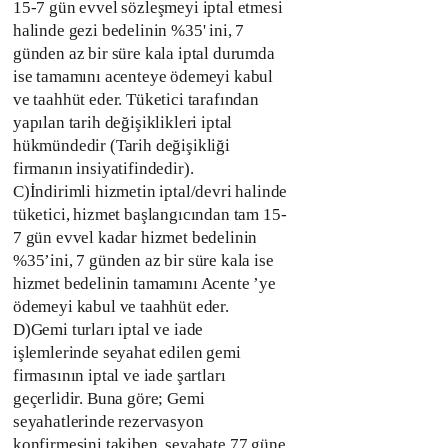
15-7 gün evvel sözleşmeyi iptal etmesi
halinde gezi bedelinin %35' ini, 7
günden az bir süre kala iptal durumda
ise tamamını acenteye ödemeyi kabul
ve taahhüt eder. Tüketici tarafından
yapılan tarih değişiklikleri iptal
hükmündedir (Tarih değişikliği
firmanın insiyatifindedir).
C)İndirimli hizmetin iptal/devri halinde
tüketici, hizmet başlangıcından tam 15-
7 gün evvel kadar hizmet bedelinin
%35’ini, 7 günden az bir süre kala ise
hizmet bedelinin tamamını Acente ’ye
ödemeyi kabul ve taahhüt eder.
D)Gemi turları iptal ve iade
işlemlerinde seyahat edilen gemi
firmasının iptal ve iade şartları
geçerlidir. Buna göre; Gemi
seyahatlerinde rezervasyon
konfirmesini takiben, seyahate 77 güne