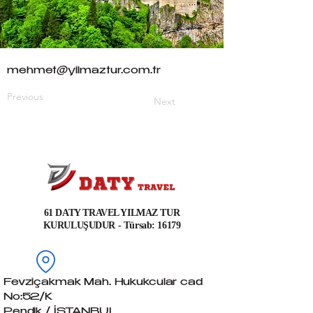
mehmet@yilmaztur.com.tr
Previous
Next
61 DATY TRAVEL YILMAZ TUR
KURULUŞUDUR - Türsab: 16179
Fevziçakmak Mah. Hukukcular cad
No:52/K
Pendik / İSTANBUL