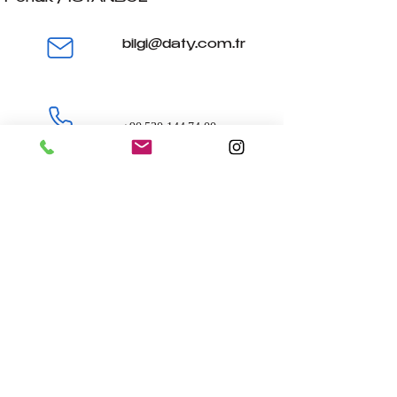
bilgi@daty.com.tr
+90 530 144 74 00
Yurt içi
Yurt Dışı
Turlar
Turlar
Haftasonu
Mısır
Turları
Turları
Gap
Balkan
Turları
Turları
Doğu Anadolu
Kıbrıs
Turları
Turları
Bayramlar
Vizesiz
Tatilleri
Turlar